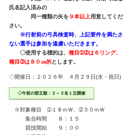
氏名記入済みの
同一種類の矢を
９本以上
用意してくだ
さい。
※行射前の弓具検査時、上記要件を満たさ
ない選手は参加を遠慮いただきます。
〇使用する標的は、
種目➀➁は６リング、
種目➂は８０㎝的
とします。
◇開催日：２０２６年 ４月２９日(水・祝日)
◇午前の部立順：２～３名１立開催
※対象種目 ➀１８ｍＷ、➁３０ｍＷ
集合時間 ８：１５
競技開始 ９：００