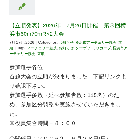
【立順発表】2026年 7月26日開催 第３回横
浜市60m70mR×2大会
7月 17th, 2026
|
Categories:
お知らせ
,
横浜市アーチェリー協会
,
立
順
|
Tags:
アーチェリー競技
,
お知らせ
,
ターゲット
,
リカーブ
,
横浜市ア
ーチェリー協会
,
立順
参加選手各位
首題大会の立順が決まりました。下記リンクよ
り確認下さい。
参加選手多数（延べ参加者数：115名）のた
め、参加区分調整を実施させていただきまし
た。
※役員集合時間＝８：００
◇開催日：２０２６年 ６月２８日(日)