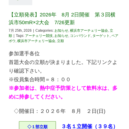
【立順発表】2026年 8月 2日開催 第３回横
浜市50mR×2大会 7/26更新
7月 25th, 2026
|
Categories:
お知らせ
,
横浜市アーチェリー協会
,
立
順
|
Tags:
アーチェリー競技
,
お知らせ
,
コンパウンド
,
ターゲット
,
ベア
ボウ
,
横浜市アーチェリー協会
,
立順
参加選手各位
首題大会の立順が決まりました。下記リンクよ
り確認下さい。
※役員集合時間＝８：００
※参加者は、熱中症予防策として飲料水は、多
めに持参してください。
◇開催日：２０２６年 ８月 ２日(日)
３名１立開催（３９名）
◇１部立順