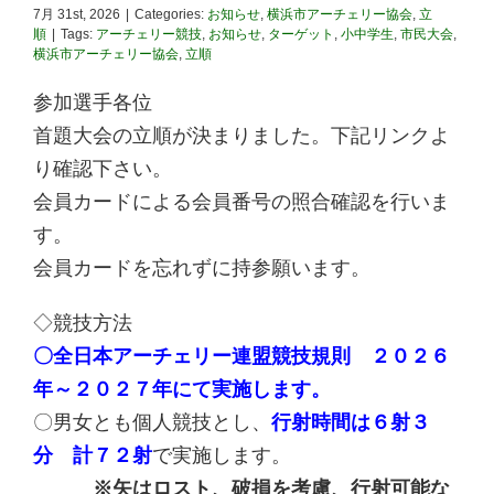
7月 31st, 2026
|
Categories:
お知らせ
,
横浜市アーチェリー協会
,
立
順
|
Tags:
アーチェリー競技
,
お知らせ
,
ターゲット
,
小中学生
,
市民大会
,
横浜市アーチェリー協会
,
立順
参加選手各位
首題大会の立順が決まりました。下記リンクよ
り確認下さい。
会員カードによる会員番号の照合確認を行いま
す。
会員カードを忘れずに持参願います。
◇競技方法
〇全日本アーチェリー連盟競技規則 ２０２６
年～２０２７年にて実施します。
〇男女とも個人競技とし、
行射時間は６射３
分 計７２射
で実施します。
※矢はロスト、破損を考慮、行射可能な