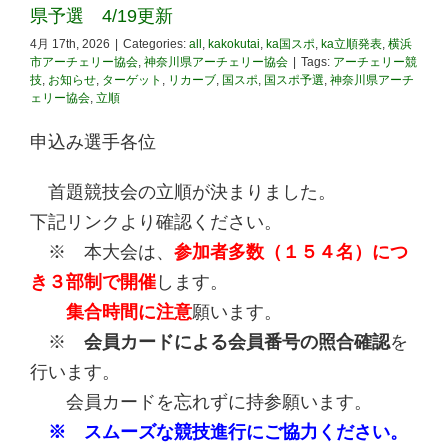
県予選 4/19更新
4月 17th, 2026
|
Categories:
all
,
kakokutai
,
ka国スポ
,
ka立順発表
,
横浜
市アーチェリー協会
,
神奈川県アーチェリー協会
|
Tags:
アーチェリー競
技
,
お知らせ
,
ターゲット
,
リカーブ
,
国スポ
,
国スポ予選
,
神奈川県アーチ
ェリー協会
,
立順
申込み選手各位
首題競技会の立順が決まりました。
下記リンクより確認ください。
※ 本大会は、
参加者多数（１５４名）につ
き３部制で開催
します。
集合時間に注意
願います。
※
会員カードによる会員番号の照合確認
を
行います。
会員カードを忘れずに持参願います。
※ スムーズな競技進行にご協力ください。