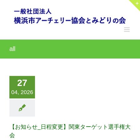
Skip
to
content
all
27
04, 2026
【お知らせ_日程変更】関東ターゲット選手権大
会