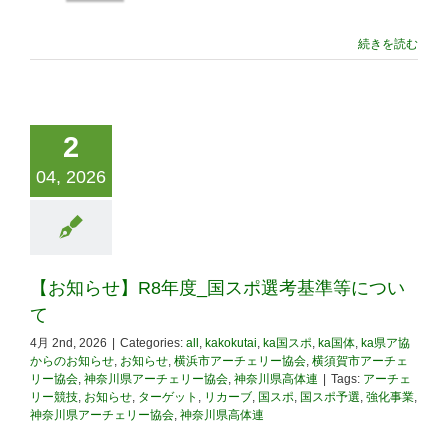
続きを読む
2
04, 2026
【お知らせ】R8年度_国スポ選考基準等につい
て
4月 2nd, 2026
|
Categories:
all
,
kakokutai
,
ka国スポ
,
ka国体
,
ka県ア協
からのお知らせ
,
お知らせ
,
横浜市アーチェリー協会
,
横須賀市アーチェ
リー協会
,
神奈川県アーチェリー協会
,
神奈川県高体連
|
Tags:
アーチェ
リー競技
,
お知らせ
,
ターゲット
,
リカーブ
,
国スポ
,
国スポ予選
,
強化事業
,
神奈川県アーチェリー協会
,
神奈川県高体連