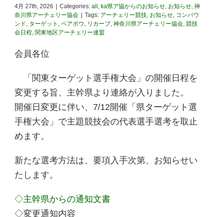
4月 27th, 2026
|
Categories:
all
,
ka県ア協からのお知らせ
,
お知らせ
,
神
奈川県アーチェリー協会
|
Tags:
アーチェリー競技
,
お知らせ
,
コンパウ
ンド
,
ターゲット
,
ベアボウ
,
リカーブ
,
神奈川県アーチェリー協会
,
競技
会日程
,
関東地区アーチェリー連盟
会員各位
「関東ターゲット選手権大会」の開催日程を
変更する旨、主幹県より連絡が入りました。
開催日変更に伴い、7/12開催「県ターゲット選
手権大会」で主題競技会の代表選手選考を取止
めます。
新たな選考方法は、要項入手次第、お知らせい
たします。
◇主幹県からの通知文書
◇変更通知内容