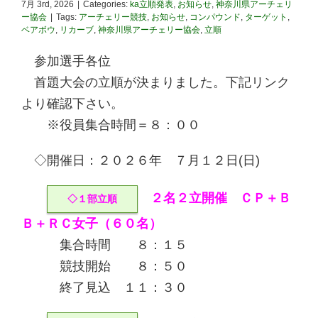
7月 3rd, 2026
|
Categories:
ka立順発表
,
お知らせ
,
神奈川県アーチェリ
ー協会
|
Tags:
アーチェリー競技
,
お知らせ
,
コンパウンド
,
ターゲット
,
ベアボウ
,
リカーブ
,
神奈川県アーチェリー協会
,
立順
参加選手各位
首題大会の立順が決まりました。下記リンク
より確認下さい。
※役員集合時間＝８：００
◇開催日：２０２６年 ７月１２日(日)
２名２立開催 ＣＰ＋Ｂ
◇１部立順
Ｂ＋ＲＣ女子（６０名）
集合時間 ８：１５
競技開始 ８：５０
終了見込 １１：３０