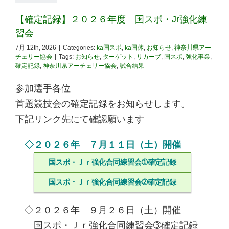
【確定記録】２０２６年度 国スポ・Jr強化練
習会
7月 12th, 2026
|
Categories:
ka国スポ
,
ka国体
,
お知らせ
,
神奈川県アー
チェリー協会
|
Tags:
お知らせ
,
ターゲット
,
リカーブ
,
国スポ
,
強化事業
,
確定記録
,
神奈川県アーチェリー協会
,
試合結果
参加選手各位
首題競技会の確定記録をお知らせします。
下記リンク先にて確認願います
◇２０２６年 ７月１１日（土）開催
国スポ・Ｊｒ強化合同練習会➀確定記録
国スポ・Ｊｒ強化合同練習会➁確定記録
◇２０２６年 ９月２６日（土）開催
国スポ・Ｊｒ強化合同練習会➂確定記録