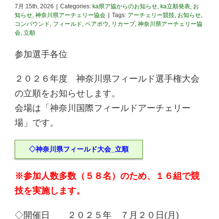
7月 15th, 2026
|
Categories:
ka県ア協からのお知らせ
,
ka立順発表
,
お
知らせ
,
神奈川県アーチェリー協会
|
Tags:
アーチェリー競技
,
お知らせ
,
コンパウンド
,
フィールド
,
ベアボウ
,
リカーブ
,
神奈川県アーチェリー協
会
,
立順
参加選手各位
２０２６年度 神奈川県フィールド選手権大会
の立順をお知らせします。
会場は「神奈川国際フィールドアーチェリー
場」です。
◇神奈川県フィールド大会_立順
※参加人数多数（５８名）のため、１６組で競
技を実施します。
◇開催日 ２０２５年 ７月２０日(月)