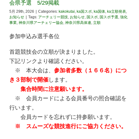
会県予選 5/29掲載
5月 29th, 2026
|
Categories:
kakokutai
,
ka国スポ
,
ka国体
,
ka立順発表
,
お知らせ
|
Tags:
アーチェリー競技
,
お知らせ
,
国スポ
,
国スポ予選
,
強化
事業
,
神奈川県アーチェリー協会
,
神奈川県高体連
,
立順
参加申込み選手各位
首題競技会の立順が決まりました。
下記リンクより確認ください。
※ 本大会は、
参加者多数（１６６名）につ
き３部制で開催
します。
集合時間に注意願います。
※ 会員カードによる会員番号の照合確認を
行います。
会員カードを忘れずに持参願います。
※ スムーズな競技進行にご協力ください。