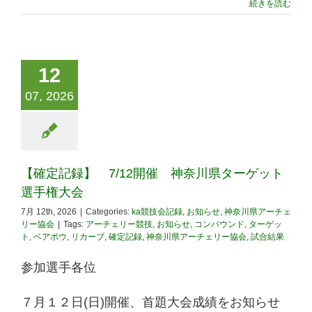
続きを読む
12
07, 2026
【確定記録】 7/12開催 神奈川県ターゲット
選手権大会
7月 12th, 2026
|
Categories:
ka競技会記録
,
お知らせ
,
神奈川県アーチェ
リー協会
|
Tags:
アーチェリー競技
,
お知らせ
,
コンパウンド
,
ターゲッ
ト
,
ベアボウ
,
リカーブ
,
確定記録
,
神奈川県アーチェリー協会
,
試合結果
参加選手各位
７月１２日(日)開催、首題大会成績をお知らせ