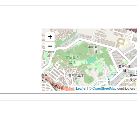
+
−
Leaflet
| ©
OpenStreetMap
contributors