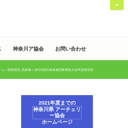
Toggle
Sliding
Bar
Area
ス
神奈川ア協会
お問い合わせ
ーム
団体貸切
高体連
(終日貸切)高体連関東選抜大会申請者④⑤
2021年度までの
神奈川県 アーチェリ
ー協会
ホームページ