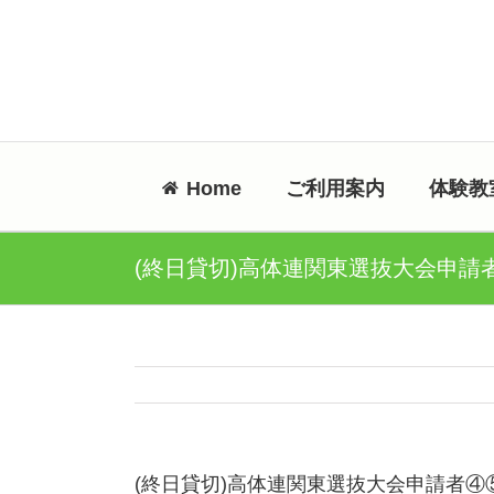
Skip
to
content
Home
ご利用案内
体験教
(終日貸切)高体連関東選抜大会申請
(終日貸切)高体連関東選抜大会申請者④