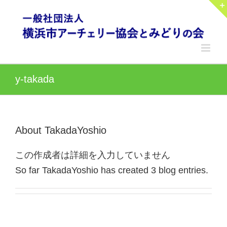
Skip
to
content
y-takada
About
TakadaYoshio
この作成者は詳細を入力していません
So far TakadaYoshio has created 3 blog entries.