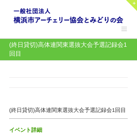
Skip
to
content
(終日貸切)高体連関東選抜大会予選記録会1
回目
(終日貸切)高体連関東選抜大会予選記録会1回目
イベント詳細