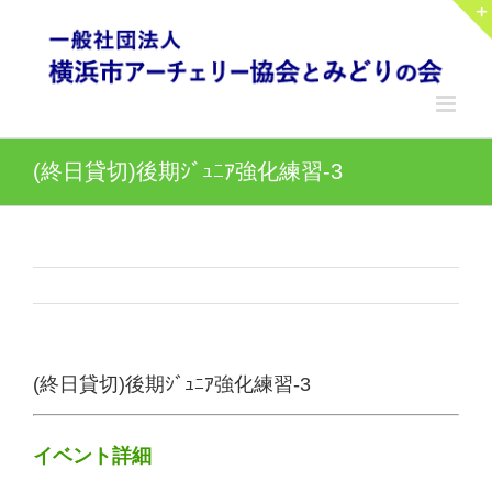
Skip
to
content
(終日貸切)後期ｼﾞｭﾆｱ強化練習-3
(終日貸切)後期ｼﾞｭﾆｱ強化練習-3
イベント詳細