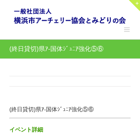
Skip
to
content
(終日貸切)県ｱ-国体ｼﾞｭﾆｱ強化⑤⑥
(終日貸切)県ｱ-国体ｼﾞｭﾆｱ強化⑤⑥
イベント詳細