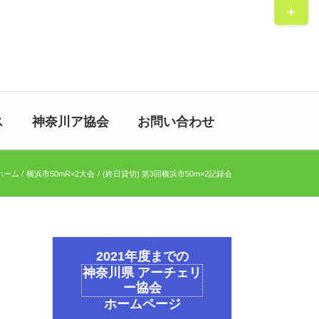
Toggle
Sliding
Bar
Area
ス
神奈川ア協会
お問い合わせ
ホーム
横浜市50mR×2大会
(終日貸切) 第3回横浜市50m×2記録会
2021年度までの
神奈川県 アーチェリ
ー協会
ホームページ