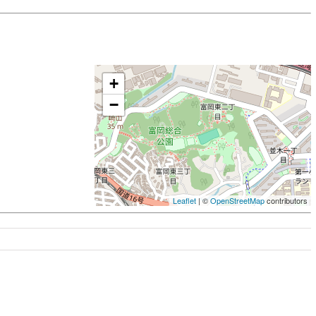
+
−
Leaflet
| ©
OpenStreetMap
contributors