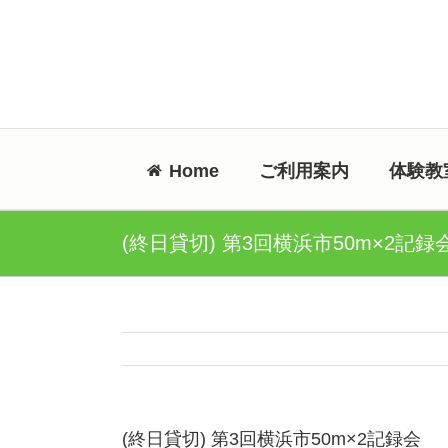
Skip
to
content
Home
ご利用案内
体験教
(終日貸切) 第3回横浜市50m×2記録
(終日貸切) 第3回横浜市50m×2記録会