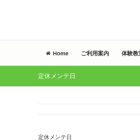
Skip
to
content
Home
ご利用案内
体験教
定休メンテ日
定休メンテ日