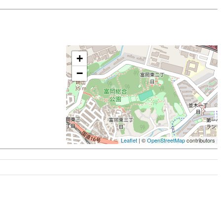
+
−
Leaflet
| ©
OpenStreetMap
contributors