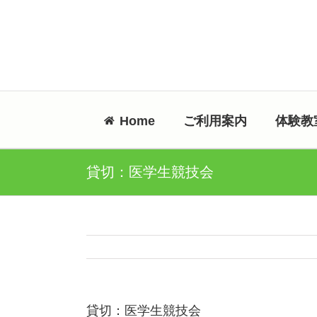
Skip
to
content
Home
ご利用案内
体験教
貸切：医学生競技会
貸切：医学生競技会