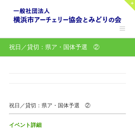
Skip
to
content
祝日／貸切：県ア・国体予選 ②
祝日／貸切：県ア・国体予選 ②
イベント詳細