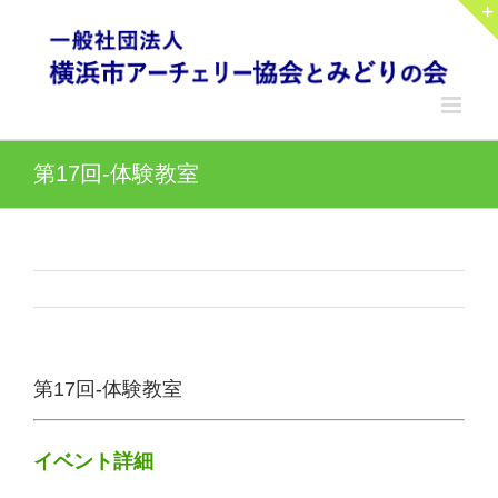
Skip
to
content
第17回-体験教室
第17回-体験教室
イベント詳細