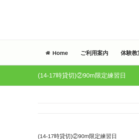
Skip
to
content
Home
ご利用案内
体験教
(14-17時貸切)②90m限定練習日
(14-17時貸切)②90m限定練習日