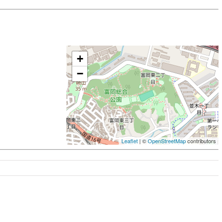
+
−
Leaflet
| ©
OpenStreetMap
contributors