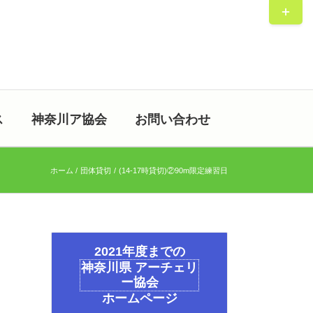
Toggle
Sliding
Bar
Area
ス
神奈川ア協会
お問い合わせ
ホーム
団体貸切
(14-17時貸切)②90m限定練習日
2021年度までの
神奈川県 アーチェリ
ー協会
ホームページ