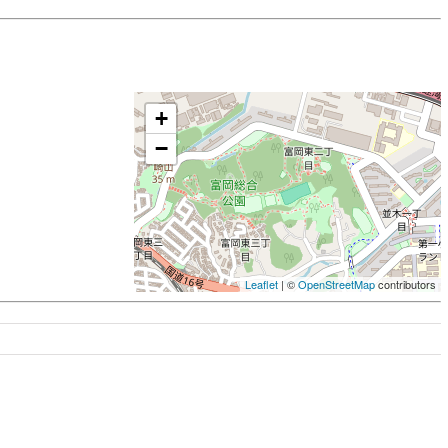
+
−
Leaflet
| ©
OpenStreetMap
contributors