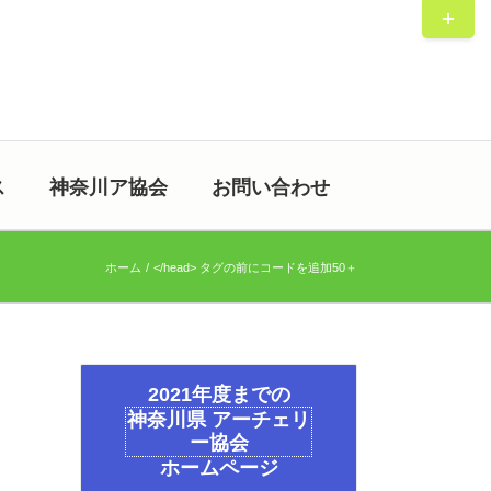
Toggle
Sliding
Bar
Area
ス
神奈川ア協会
お問い合わせ
ホーム
</head> タグの前にコードを追加
50＋
2021年度までの
神奈川県 アーチェリ
ー協会
ホームページ