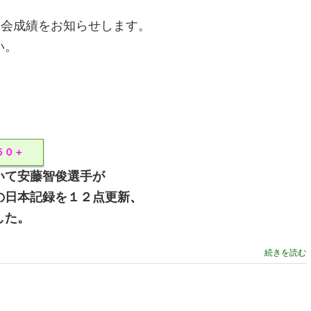
大会成績をお知らせします。
い。
５０＋
いて安藤智俊選手が
の日本記録を１２点更新
、
した。
続きを読む