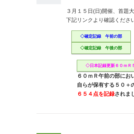
３月１５日(日)開催、首題
下記リンクより確認くださ
◇確定記録 午前の部
◇確定記録 午後の部
◇日本記録更新６０ｍＲ
６０ｍＲ午前の部にお
自らが保有する５０＋
６５４点を記録
されま