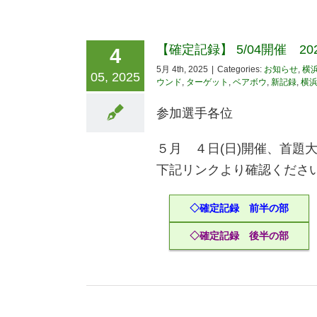
【確定記録】 5/04開催 2
4
5月 4th, 2025
|
Categories:
お知らせ
,
横
05, 2025
ウンド
,
ターゲット
,
ベアボウ
,
新記録
,
横
参加選手各位
５月 ４日(日)開催、首題
下記リンクより確認くださ
◇確定記録 前半の部
◇確定記録 後半の部