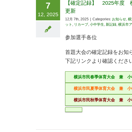
【確定記録】 2025年度 
7
更新
12, 2025
12月 7th, 2025
|
Categories:
お知らせ
,
横
ット
,
リカーブ
,
小中学生
,
新記録
,
横浜市
参加選手各位
首題大会の確定記録をお知
下記リンクより確認くださ
横浜市民春季体育大会 兼 小
横浜市民夏季体育大会 兼 小
横浜市民秋季体育大会 兼 小