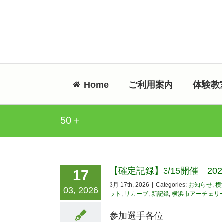
Skip
to
content
Home
ご利用案内
体験教
50＋
【確定記録】3/15開催 20
17
3月 17th, 2026
|
Categories:
お知らせ
,
横
03, 2026
ット
,
リカーブ
,
新記録
,
横浜市アーチェリ
参加選手各位