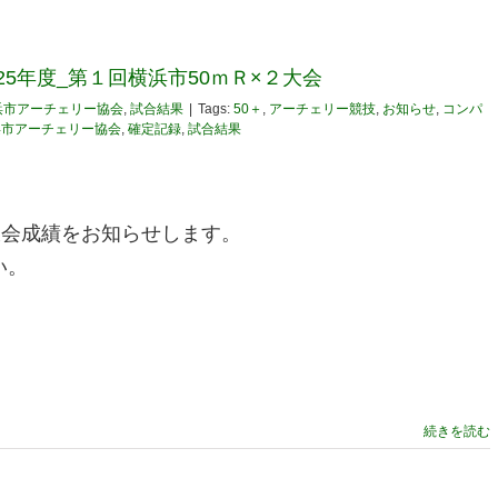
025年度_第１回横浜市50ｍＲ×２大会
浜市アーチェリー協会
,
試合結果
|
Tags:
50＋
,
アーチェリー競技
,
お知らせ
,
コンパ
浜市アーチェリー協会
,
確定記録
,
試合結果
大会成績をお知らせします。
い。
続きを読む