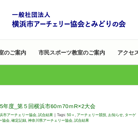
室のご案内
市民スポーツ教室のご案内
アクセ
25年度_第５回横浜市60ｍ70ｍR×2大会
浜市アーチェリー協会
,
試合結果
|
Tags:
50＋
,
アーチェリー競技
,
お知らせ
,
ターゲ
ー協会
,
確定記録
,
神奈川県アーチェリー協会
,
試合結果