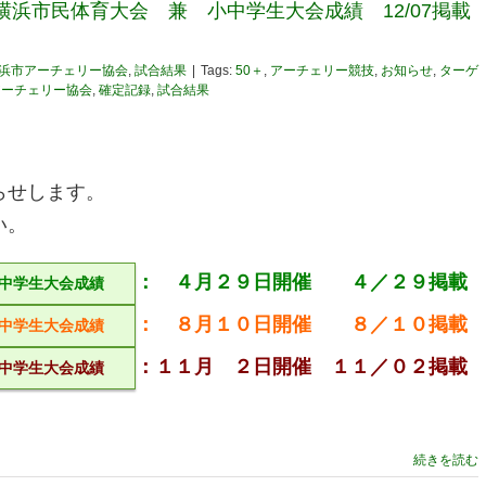
横浜市民体育大会 兼 小中学生大会成績 12/07掲載
浜市アーチェリー協会
,
試合結果
|
Tags:
50＋
,
アーチェリー競技
,
お知らせ
,
ターゲ
アーチェリー協会
,
確定記録
,
試合結果
らせします。
い。
： ４月２９日開催 ４／２９掲載
中学生大会成績
： ８月１０日開催 ８／１０掲載
中学生大会成績
：１１月 ２日開催 １１／０２掲載
中学生大会成績
続きを読む