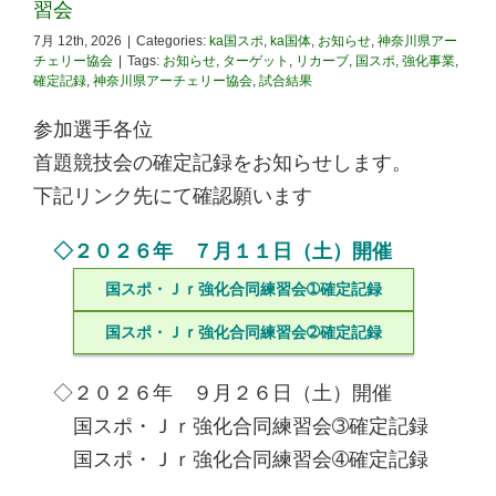
習会
7月 12th, 2026
|
Categories:
ka国スポ
,
ka国体
,
お知らせ
,
神奈川県アー
チェリー協会
|
Tags:
お知らせ
,
ターゲット
,
リカーブ
,
国スポ
,
強化事業
,
確定記録
,
神奈川県アーチェリー協会
,
試合結果
参加選手各位
首題競技会の確定記録をお知らせします。
下記リンク先にて確認願います
◇２０２６年 ７月１１日（土）開催
国スポ・Ｊｒ強化合同練習会➀確定記録
国スポ・Ｊｒ強化合同練習会➁確定記録
◇２０２６年 ９月２６日（土）開催
国スポ・Ｊｒ強化合同練習会➂確定記録
国スポ・Ｊｒ強化合同練習会➃確定記録