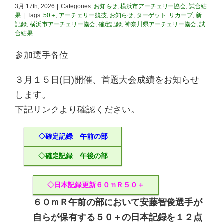
3月 17th, 2026
|
Categories:
お知らせ
,
横浜市アーチェリー協会
,
試合結
果
|
Tags:
50＋
,
アーチェリー競技
,
お知らせ
,
ターゲット
,
リカーブ
,
新
記録
,
横浜市アーチェリー協会
,
確定記録
,
神奈川県アーチェリー協会
,
試
合結果
参加選手各位
３月１５日(日)開催、首題大会成績をお知らせ
します。
下記リンクより確認ください。
◇確定記録 午前の部
◇確定記録 午後の部
◇日本記録更新６０ｍＲ５０＋
６０ｍＲ午前の部において安藤智俊選手が
自らが保有する５０＋の日本記録を１２点