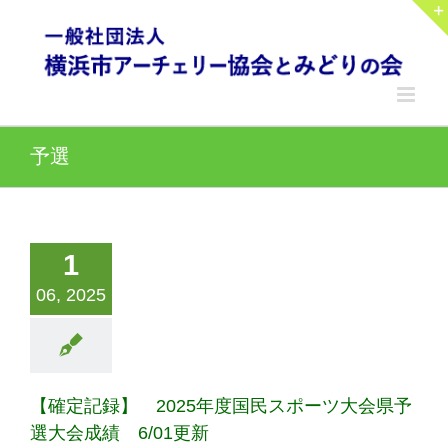
Skip
to
content
予選
1
06, 2025
【確定記録】 2025年度国民スポーツ大会県予
選大会成績 6/01更新