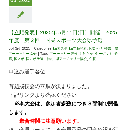
05, 2025
【立順発表】2025年 5月11日(日）開催 2025
年度 第２回 国民スポーツ大会県予選
5月 3rd, 2025
|
Categories:
ka国スポ
,
ka立順発表
,
お知らせ
,
神奈川県
アーチェリー協会
|
Tags:
アーチェリー競技
,
お知らせ
,
ターゲット
,
予
選
,
国スポ
,
国スポ予選
,
神奈川県アーチェリー協会
,
立順
申込み選手各位
首題競技会の立順が決まりました。
下記リンクより確認ください。
※本大会は、参加者多数につき３部制で開催
します。
集合時間に注意願います。
※ 会員カードによる会員番号の照合確認を行