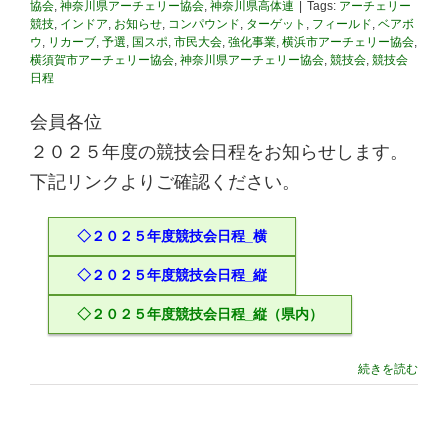
協会
,
神奈川県アーチェリー協会
,
神奈川県高体連
|
Tags:
アーチェリー
競技
,
インドア
,
お知らせ
,
コンパウンド
,
ターゲット
,
フィールド
,
ベアボ
ウ
,
リカーブ
,
予選
,
国スポ
,
市民大会
,
強化事業
,
横浜市アーチェリー協会
,
横須賀市アーチェリー協会
,
神奈川県アーチェリー協会
,
競技会
,
競技会
日程
会員各位
２０２５年度の競技会日程をお知らせします。
下記リンクよりご確認ください。
◇２０２５年度競技会日程_横
◇２０２５年度競技会日程_縦
◇２０２５年度競技会日程_縦（県内）
続きを読む