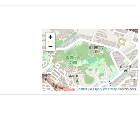
+
−
Leaflet
| ©
OpenStreetMap
contributors