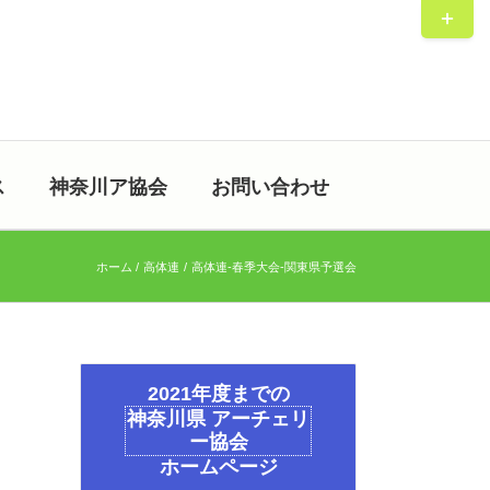
Toggle
Sliding
Bar
Area
ス
神奈川ア協会
お問い合わせ
ホーム
高体連
高体連-春季大会-関東県予選会
2021年度までの
神奈川県 アーチェリ
ー協会
ホームページ