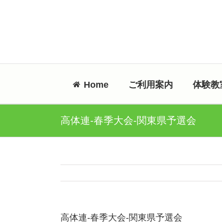
Skip
to
content
Home
ご利用案内
体験教
高体連-春季大会-関東県予選会
高体連-春季大会-関東県予選会