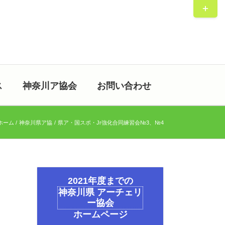
Toggle
Sliding
Bar
Area
ス
神奈川ア協会
お問い合わせ
ホーム
神奈川県ア協
県ア・国スポ・Jr強化合同練習会№3、№4
2021年度までの
神奈川県 アーチェリ
ー協会
ホームページ