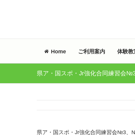
Skip
to
content
Home
ご利用案内
体験教
県ア・国スポ・Jr強化合同練習会№
県ア・国スポ・Jr強化合同練習会№3、