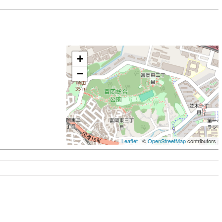
+
−
Leaflet
| ©
OpenStreetMap
contributors