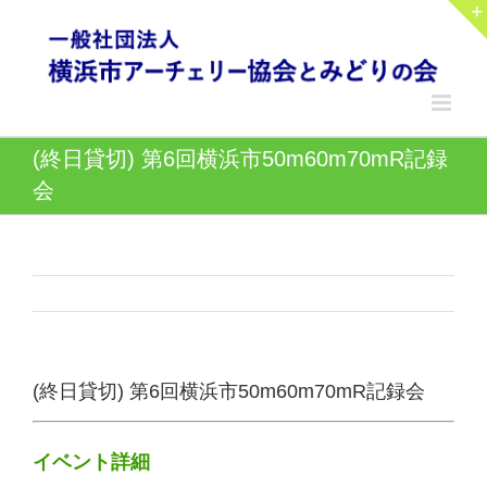
Skip
to
content
(終日貸切) 第6回横浜市50m60m70mR記録
会
(終日貸切) 第6回横浜市50m60m70mR記録会
イベント詳細