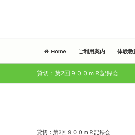
Skip
to
content
Home
ご利用案内
体験教
貸切：第2回９００ｍＲ記録会
貸切：第2回９００ｍＲ記録会