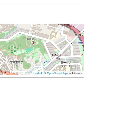
Leaflet
| ©
OpenStreetMap
contributors