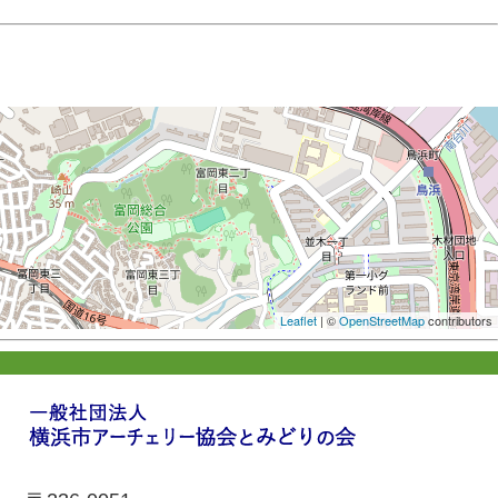
Leaflet
| ©
OpenStreetMap
contributors