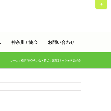
Toggle
Sliding
Bar
Area
ス
神奈川ア協会
お問い合わせ
ホーム
横浜市900R大会
貸切：第2回９００ｍＲ記録会