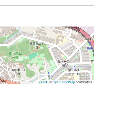
Leaflet
| ©
OpenStreetMap
contributors