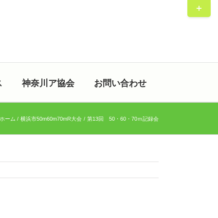
Toggle
Sliding
Bar
Area
ス
神奈川ア協会
お問い合わせ
ホーム
横浜市50m60m70mR大会
第13回 50・60・70ｍ記録会