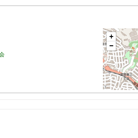
+
−
大会