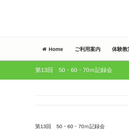
Skip
to
content
Home
ご利用案内
体験教
第13回 50・60・70ｍ記録会
第13回 50・60・70ｍ記録会