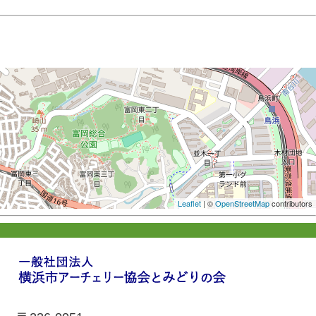
Leaflet
| ©
OpenStreetMap
contributors