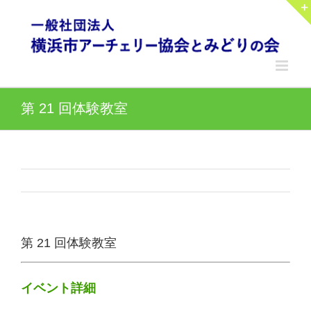
Skip
to
content
第 21 回体験教室
第 21 回体験教室
イベント詳細