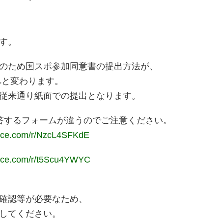
す。
のため国スポ参加同意書の提出方法が、
へと変わります。
従来通り紙面での提出となります。
答するフォームが違うのでご注意ください。
ffice.com/r/NzcL4SFKdE
ffice.com/r/t5Scu4YWYC
確認等が必要なため、
してください。