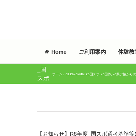
Skip
to
content
【お
知ら
せ】
R8
Home
ご利用案内
体験教
年度
_国
ホーム
all
kakokutai
ka国スポ
ka国体
ka県ア協から
スポ
選考
基準
等に
つい
て
【お知らせ】R8年度_国スポ選考基準等