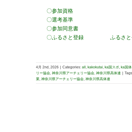
〇参加資格
〇選考基準
〇参加同意書
〇ふるさと登録
ふるさと
4月 2nd, 2026
|
Categories:
all
,
kakokutai
,
ka国スポ
,
ka国体
リー協会
,
神奈川県アーチェリー協会
,
神奈川県高体連
|
Tag
業
,
神奈川県アーチェリー協会
,
神奈川県高体連