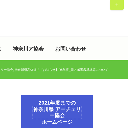
Toggle
Sliding
Bar
Area
ス
神奈川ア協会
お問い合わせ
ェリー協会
神奈川県高体連
【お知らせ】R8年度_国スポ選考基準等について
2021年度までの
神奈川県 アーチェリ
ー協会
ホームページ