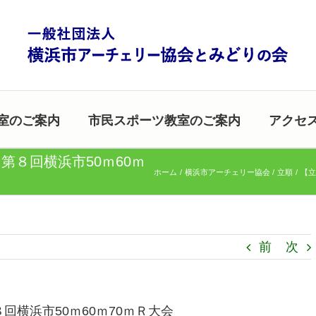
室のご案内
市民スポーツ教室のご案内
アクセ
 第８回横浜市50ｍ60ｍ
ホーム
横浜市アーチェリー協会
立順
【立
前
次
８回横浜市50ｍ60ｍ70ｍＲ大会