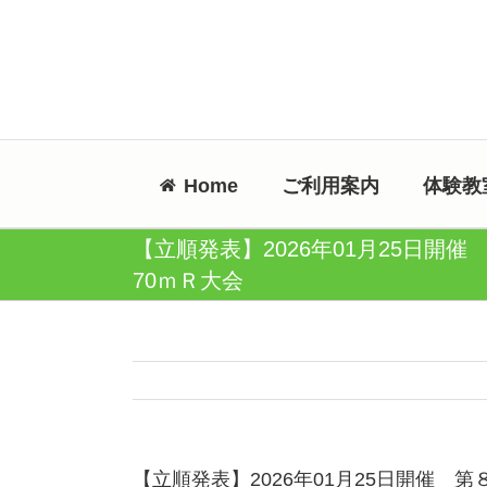
Skip
to
content
Home
ご利用案内
体験教
【立順発表】2026年01月25日開催
70ｍＲ大会
【立順発表】2026年01月25日開催 第