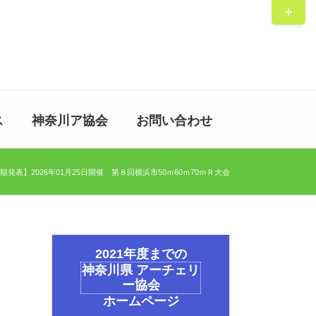
Toggle
Sliding
Bar
Area
ス
神奈川ア協会
お問い合わせ
順発表】2026年01月25日開催 第８回横浜市50ｍ60ｍ70ｍＲ大会
2021年度までの
神奈川県 アーチェリ
ー協会
ホームページ