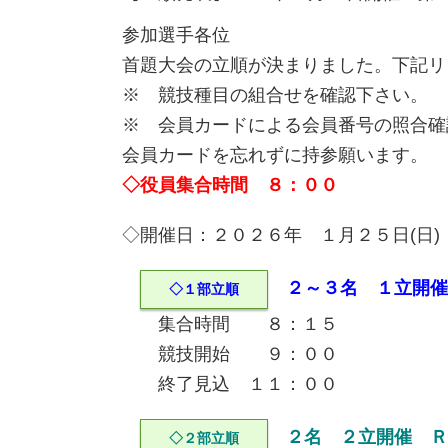
参加選手各位
首題大会の立順が決まりました。下記リ
※ 競技種目の組合せを確認下さい。
※ 会員カードによる会員番号の照合確
会員カードを忘れずに持参願います。
◇役員集合時間 ８：００
◇開催日：２０２６年 １月２５日(日)
２～３名 １立開催
◇１部立順
集合時間 ８：１５
競技開始 ９：００
終了見込 １１：００
２名 ２立開催 Ｒ
◇２部立順