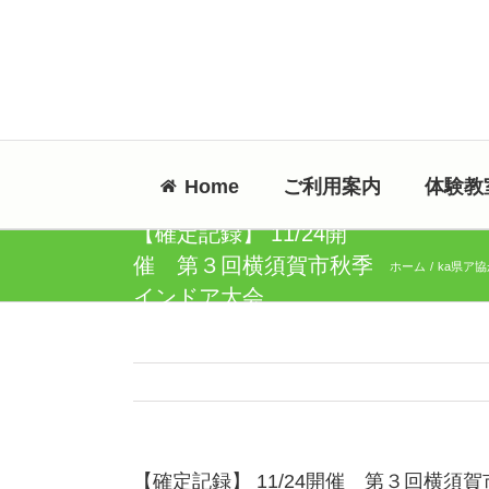
Skip
to
content
Home
ご利用案内
体験教
【確定記録】 11/24開
催 第３回横須賀市秋季
ホーム
ka県ア
インドア大会
【確定記録】 11/24開催 第３回横須