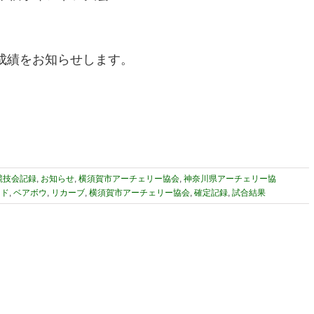
会成績をお知らせします。
競技会記録
,
お知らせ
,
横須賀市アーチェリー協会
,
神奈川県アーチェリー協
ンド
,
ベアボウ
,
リカーブ
,
横須賀市アーチェリー協会
,
確定記録
,
試合結果