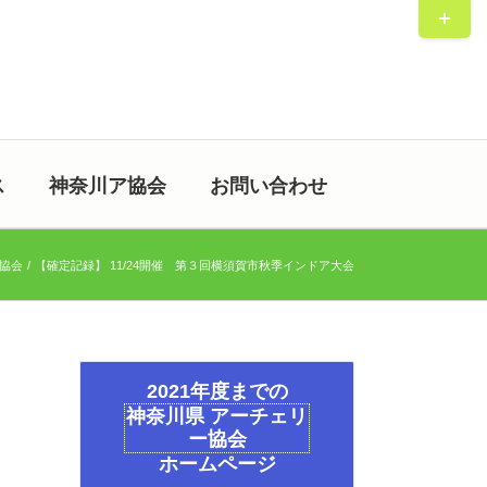
Toggle
Sliding
Bar
Area
ス
神奈川ア協会
お問い合わせ
協会
【確定記録】 11/24開催 第３回横須賀市秋季インドア大会
2021年度までの
神奈川県 アーチェリ
ー協会
ホームページ