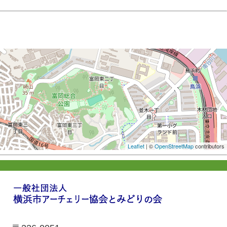
Leaflet
| ©
OpenStreetMap
contributors