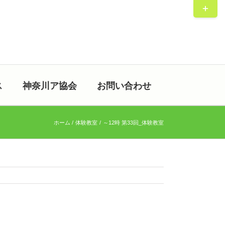
Toggle
Sliding
Bar
Area
ス
神奈川ア協会
お問い合わせ
ホーム
体験教室
～12時 第33回_体験教室