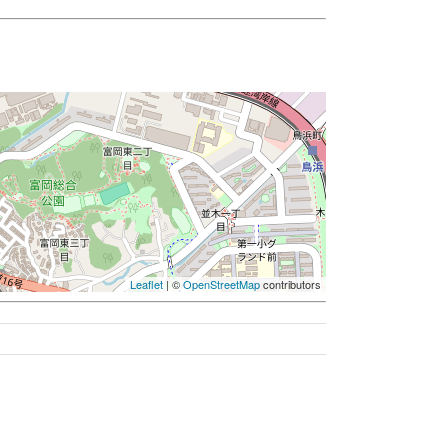
Leaflet
| ©
OpenStreetMap
contributors