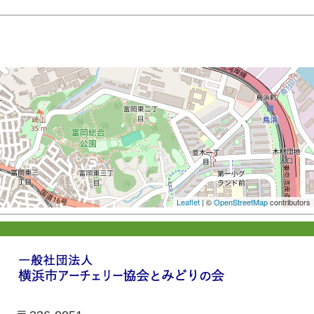
Leaflet
| ©
OpenStreetMap
contributors