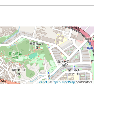
Leaflet
| ©
OpenStreetMap
contributors