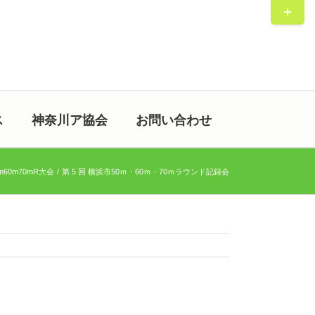
Toggle
Sliding
Bar
Area
ス
神奈川ア協会
お問い合わせ
m60m70mR大会
第 5 回 横浜市50ｍ・60ｍ・70ｍラウンド記録会