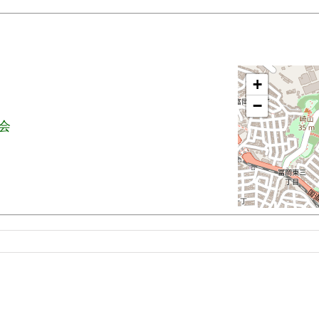
+
−
大会